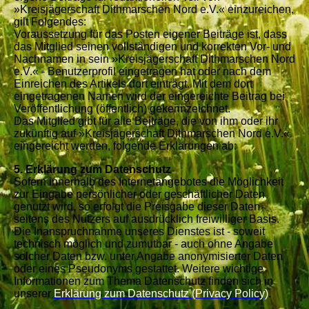
»Kreisjägerschaft Dithmarschen Nord e.V.« einzureichen,
gilt Folgendes:
Voraussetzung für das Posten eigener Beiträge ist, dass
das Mitglied seinen vollständigen und korrekten Vor- und
Nachnamen in sein »Kreisjägerschaft Dithmarschen Nord
e.V.« - Benutzerprofil eingetragen hat oder nach dem
Einreichen des Artikels dort einträgt. Mit dem dort
eingetragenen Namen wird der eingereichte Beitrag bei
Veröffentlichung (öffentlich) gekennzeichnet.
Das Mitglied gibt für alle Beiträge, die von ihm oder ihr
zukünftig auf »Kreisjägerschaft Dithmarschen Nord e.V.«
eingereicht werden, folgende Erklärungen ab:
5. Erklärung zum Datenschutz
Sofern innerhalb des Internetangebotes die Möglichkeit
zur Eingabe persönlicher oder geschäftlicher Daten
genutzt wird, so erfolgt die Preisgabe dieser Daten
seitens des Nutzers auf ausdrücklich freiwilliger Basis.
Die Inanspruchnahme unseres Dienstes ist - soweit
technisch möglich und zumutbar - auch ohne Angabe
solcher Daten bzw. unter Angabe anonymisierter Daten
oder eines Pseudonyms gestattet. Weitere wichtige
Informationen zum Thema Datenschutz finden sich in
unserer
Erklärung zum Datenschutz (Privacy Policy)
.