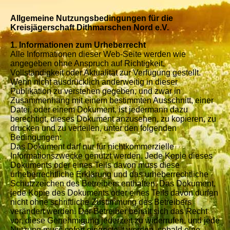
Allgemeine Nutzungsbedingungen für die
Kreisjägerschaft Dithmarschen Nord e.V.
1. Informationen zum Urheberrecht
Alle Informationen dieser Web-Seite werden wie
angegeben ohne Anspruch auf Richtigkeit,
Vollständigkeit oder Aktualität zur Verfügung gestellt.
Wenn nicht ausdrücklich anderweitig in dieser
Publikation zu verstehen gegeben, und zwar in
Zusammenhang mit einem bestimmten Ausschnitt, einer
Datei, oder einem Dokument, ist jedermann dazu
berechtigt, dieses Dokument anzusehen, zu kopieren, zu
drucken und zu verteilen, unter den folgenden
Bedingungen:
Das Dokument darf nur für nichtkommerzielle
Informationszwecke genutzt werden. Jede Kopie dieses
Dokuments oder eines Teils davon muss diese
urheberrechtliche Erklärung und das urheberrechtliche
Schutzzeichen des Betreibers enthalten. Das Dokument,
jede Kopie des Dokuments oder eines Teils davon dürfen
nicht ohne schriftliche Zustimmung des Betreibers
verändert werden. Der Betreiber behält sich das Recht
vor, diese Genehmigung jederzeit zu widerrufen, und jede
Nutzung muss sofort eingestellt werden, sobald eine