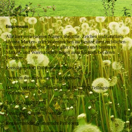
Impressum
Alle hier verwendeten Namen, Begriffe, Zeichen und Grafiken
können Marken- oder Warenzeichen im Besitze ihrer rechtlichen
Eigentümer sein. Die Rechte aller erwähnten und benutzten
Marken- und Warenzeichen liegen ausschließlich bei deren
Besitzern.
Kreisjägerschaft Dithmarschen Nord e.V.
Vertreten durch den ersten Vorsitzenden
Herrn Axel Claußen, Lindenstraße 16, 25782 Tellingstedt
(Webmaster)
Telefon: 04838 73 74
Email: axel-claussen@web.de
Registergericht: Amtsgericht Pinneberg