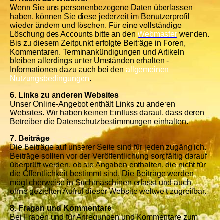
Wenn Sie uns personenbezogene Daten überlassen
haben, können Sie diese jederzeit im Benutzerprofil
wieder ändern und löschen. Für eine vollständige
Löschung des Accounts bitte an den
Webmaster
wenden.
Bis zu diesem Zeitpunkt erfolgte Beiträge in Foren,
Kommentaren, Terminankündigungen und Artikeln
bleiben allerdings unter Umständen erhalten -
Informationen dazu auch bei den
allgemeinen
Nutzungsbedingungen
.
6. Links zu anderen Websites
Unser Online-Angebot enthält Links zu anderen
Websites. Wir haben keinen Einfluss darauf, dass deren
Betreiber die Datenschutzbestimmungen einhalten.
7. Beiträge
Die Beiträge auf unserer Seite sind für jeden zugänglich.
Beiträge sollten vor der Veröffentlichung sorgfältig darauf
überprüft werden, ob sie Angaben enthalten, die nicht für
die Öffentlichkeit bestimmt sind. Die Beiträge werden
möglicherweise in Suchmaschinen erfasst und auch
ohne gezielten Aufruf dieser Website weltweit zugreifbar.
8. Fragen und Kommentare
Bei Fragen und für Anregungen und Kommentare zum