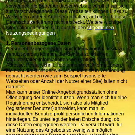
Bestimmungen des Bundesdatenschutzgesetzes BDSG
verwendet; die Betreiber dieser Website verpflichten sich
zur Verschwiegenheit. Diese Webseiten können Links zu
Webseiten anderer Anbieter enthalten, auf die sich diese
Datenschutzerklärung nicht erstreckt. Weitere wichtige
Informationen finden sich auch in den
Allgemeinen
Nutzungsbedingungen
.
1. Personenbezogene Daten
Personenbezogene Daten sind Informationen, die dazu
genutzt werden können, die Identität zu erfahren.
Darunter fallen Informationen wie richtiger Name,
Adresse, Postanschrift, Telefonnummer. Informationen,
die nicht direkt mit der wirklichen Identität in Verbindung
gebracht werden (wie zum Beispiel favorisierte
Webseiten oder Anzahl der Nutzer einer Site) fallen nicht
darunter.
Man kann unser Online-Angebot grundsätzlich ohne
Offenlegung der Identität nutzen. Wenn man sich für eine
Registrierung entscheidet, sich also als Mitglied
(registrierter Benutzer) anmeldet, kann man im
individuellen Benutzerprofil persönlichen Informationen
hinterlegen. Es unterliegt der freien Entscheidung, ob
diese Daten eingegeben werden. Da versucht wird, für
eine Nutzung des Angebots so wenig wie möglich