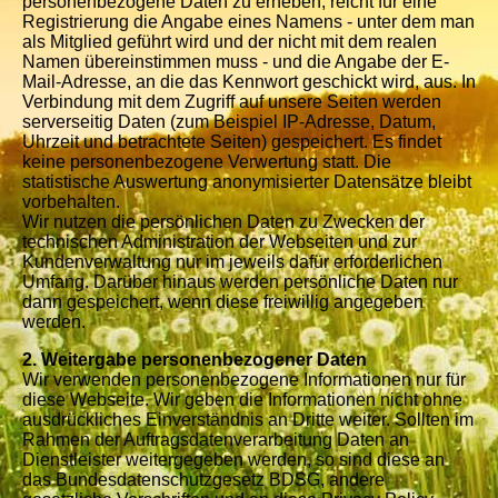
personenbezogene Daten zu erheben, reicht für eine
Registrierung die Angabe eines Namens - unter dem man
als Mitglied geführt wird und der nicht mit dem realen
Namen übereinstimmen muss - und die Angabe der E-
Mail-Adresse, an die das Kennwort geschickt wird, aus. In
Verbindung mit dem Zugriff auf unsere Seiten werden
serverseitig Daten (zum Beispiel IP-Adresse, Datum,
Uhrzeit und betrachtete Seiten) gespeichert. Es findet
keine personenbezogene Verwertung statt. Die
statistische Auswertung anonymisierter Datensätze bleibt
vorbehalten.
Wir nutzen die persönlichen Daten zu Zwecken der
technischen Administration der Webseiten und zur
Kundenverwaltung nur im jeweils dafür erforderlichen
Umfang. Darüber hinaus werden persönliche Daten nur
dann gespeichert, wenn diese freiwillig angegeben
werden.
2. Weitergabe personenbezogener Daten
Wir verwenden personenbezogene Informationen nur für
diese Webseite. Wir geben die Informationen nicht ohne
ausdrückliches Einverständnis an Dritte weiter. Sollten im
Rahmen der Auftragsdatenverarbeitung Daten an
Dienstleister weitergegeben werden, so sind diese an
das Bundesdatenschutzgesetz BDSG, andere