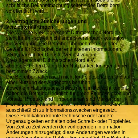
schriftliche Bekanntmachung seitens des Betreibers
veröffentlicht wird.
2. Vertragliche Zusicherungen und
Verzichterklärungen
Die Website Kreisjägerschaft Dithmarschen Nord e.V.
steht Ihnen - soweit nicht anders vereinbart - kostenlos
zur Verfügung. Die Betreiber übernehmen keinerlei
Gewähr für Richtigkeit der enthaltenen Informationen,
Verfügbarkeit der Dienste, Verlust von auf
Kreisjägerschaft Dithmarschen Nord e.V.
abgespeicherten Daten oder Nutzbarkeit für irgendeinen
bestimmten Zweck.
Die Betreiber haften auch nicht für Folgeschäden, die auf
einer Nutzung des Angebotes beruhen.
Soweit ein Haftungsausschluss nicht in Betracht kommt,
haften die Betreiber lediglich für grobe Fahrlässigkeit und
Vorsatz. Produkt- und Firmennamen sind Marken der
jeweiligen Eigentümer und werden auf diesen Seiten
ausschließlich zu Informationszwecken eingesetzt.
Diese Publikation könnte technische oder andere
Ungenauigkeiten enthalten oder Schreib- oder Tippfehler.
Von Zeit zu Zeit werden der vorliegenden Information
Änderungen hinzugefügt; diese Änderungen werden in
neuen Ausgaben der Publikation eingefügt. Der Betreiber