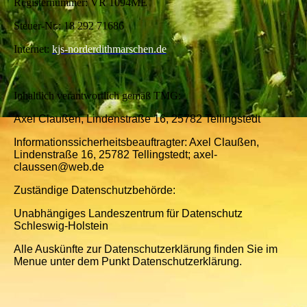
Registernummer: VR 1094ME
Steuer-Nr.: 18 292 71686
Internet:
kjs-norderdithmarschen.de
Inhaltlich verantwortlich gemäß TMG:
Axel Claußen, Lindenstraße 16, 25782 Tellingstedt
Informationssicherheitsbeauftragter: Axel Claußen,
Lindenstraße 16, 25782 Tellingstedt;
axel-
claussen@web.de
Zuständige Datenschutzbehörde:
Unabhängiges Landeszentrum für Datenschutz
Schleswig-Holstein
Alle Auskünfte zur Datenschutzerklärung finden Sie im
Menue unter dem Punkt Datenschutzerklärung.