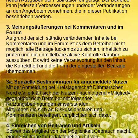
kann jederzeit Verbesserungen und/oder Veränderungen
an den Angeboten vornehmen, die in dieser Publikation
beschrieben werden.
3. Meinungsäußerungen bei Kommentaren und im
Forum
Aufgrund der sich ständig verändernden Inhalte bei
Kommentaren und im Forum ist es dem Betreiber nicht
möglich, alle Beiträge lückenlos zu sichten, inhaltlich zu
prüfen und die unmittelbare aktive Kontrolle darüber
auszuüben. Es wird keine Verantwortung für den Inhalt,
die Korrektheit und die Form der eingestellten Beiträge
übernommen.
3a. Spezielle Bestimmungen für angemeldete Nutzer
Mit der Anmeldung bei Kreisjägerschaft Dithmarschen
Nord e.V. erklärt sich der Nutzer - nachfolgend »Mitglied«
gegenüber dem Betreiber mit folgenden
Nutzungsbedingungen einverstanden:
Mitglieder, die sich an Diskussionsforen und
Kommentaren beteiligen, verpflichten sich dazu,
4. Einreichen von Beiträgen und Artikeln
Soweit das Mitglied von der Möglichkeit Gebrauch macht,
eigene Beiträge für redaktionellen Teil von