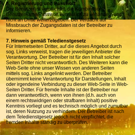
6. Registrierung und Passwort
Der Benutzer ist verpflichtet, die Kombination
Benutzername/Passwort vertraulich zu behandeln und
nicht an Dritte weiterzugeben. Bei Verdacht auf
Missbrauch der Zugangsdaten ist der Betreiber zu
informieren.
7. Hinweis gemäß Teledienstgesetz
Für Internetseiten Dritter, auf die dieses Angebot durch
sog. Links verweist, tragen die jeweiligen Anbieter die
Verantwortung. Der Betreiber ist für den Inhalt solcher
Seiten Dritter nicht verantwortlich. Des Weiteren kann die
Web-Seite ohne unser Wissen von anderen Seiten
mittels sog. Links angelinkt werden. Der Betreiber
übernimmt keine Verantwortung für Darstellungen, Inhalt
oder irgendeine Verbindung zu dieser Web-Seite in Web-
Seiten Dritter. Für fremde Inhalte ist der Betreiber nur
dann verantwortlich, wenn von ihnen (d.h. auch von
einem rechtswidrigen oder strafbaren Inhalt) positive
Kenntnis vorliegt und es technisch möglich und zumutbar
ist, deren Nutzung zu verhindern. Der Betreiber ist nach
dem Teledienstgesetz jedoch nicht verpflichtet, die
fremden Inhalte ständig zu überprüfen.