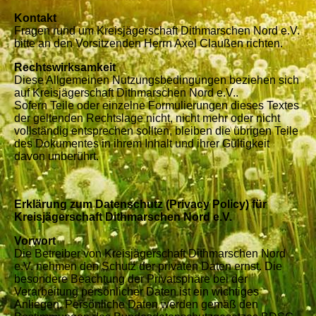
Kontakt
Fragen rund um Kreisjägerschaft Dithmarschen Nord e.V.
bitte an den Vorsitzenden Herrn Axel Claußen richten.
Rechtswirksamkeit
Diese Allgemeinen Nutzungsbedingungen beziehen sich
auf Kreisjägerschaft Dithmarschen Nord e.V..
Sofern Teile oder einzelne Formulierungen dieses Textes
der geltenden Rechtslage nicht, nicht mehr oder nicht
vollständig entsprechen sollten, bleiben die übrigen Teile
des Dokumentes in ihrem Inhalt und ihrer Gültigkeit
davon unberührt.
Erklärung zum Datenschutz (Privacy Policy) für
Kreisjägerschaft Dithmarschen Nord e.V.
Vorwort
Die Betreiber von Kreisjägerschaft Dithmarschen Nord
e.V. nehmen den Schutz der privaten Daten ernst. Die
besondere Beachtung der Privatsphäre bei der
Verarbeitung persönlicher Daten ist ein wichtiges
Anliegen. Persönliche Daten werden gemäß den