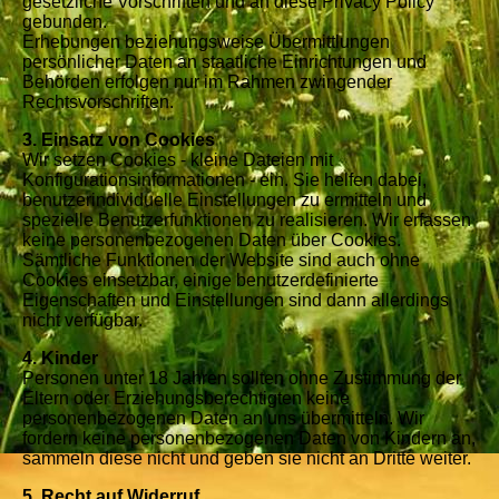
gesetzliche Vorschriften und an diese Privacy Policy
gebunden.
Erhebungen beziehungsweise Übermittlungen
persönlicher Daten an staatliche Einrichtungen und
Behörden erfolgen nur im Rahmen zwingender
Rechtsvorschriften.
3. Einsatz von Cookies
Wir setzen Cookies - kleine Dateien mit
Konfigurationsinformationen - ein. Sie helfen dabei,
benutzerindividuelle Einstellungen zu ermitteln und
spezielle Benutzerfunktionen zu realisieren. Wir erfassen
keine personenbezogenen Daten über Cookies.
Sämtliche Funktionen der Website sind auch ohne
Cookies einsetzbar, einige benutzerdefinierte
Eigenschaften und Einstellungen sind dann allerdings
nicht verfügbar.
4. Kinder
Personen unter 18 Jahren sollten ohne Zustimmung der
Eltern oder Erziehungsberechtigten keine
personenbezogenen Daten an uns übermitteln. Wir
fordern keine personenbezogenen Daten von Kindern an,
sammeln diese nicht und geben sie nicht an Dritte weiter.
5. Recht auf Widerruf