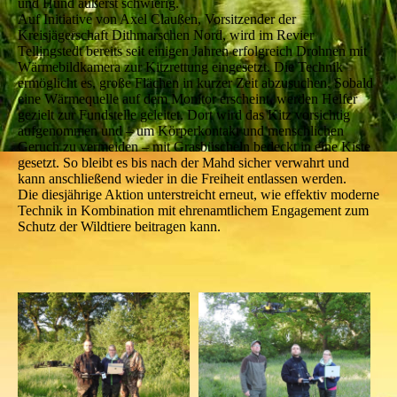
und Hund äußerst schwierig.
Auf Initiative von Axel Claußen, Vorsitzender der
Kreisjägerschaft Dithmarschen Nord, wird im Revier
Tellingstedt bereits seit einigen Jahren erfolgreich Drohnen mit
Wärmebildkamera zur Kitzrettung eingesetzt. Die Technik
ermöglicht es, große Flächen in kurzer Zeit abzusuchen. Sobald
eine Wärmequelle auf dem Monitor erscheint, werden Helfer
gezielt zur Fundstelle geleitet. Dort wird das Kitz vorsichtig
aufgenommen und – um Körperkontakt und menschlichen
Geruch zu vermeiden – mit Grasbüscheln bedeckt in eine Kiste
gesetzt. So bleibt es bis nach der Mahd sicher verwahrt und
kann anschließend wieder in die Freiheit entlassen werden.
Die diesjährige Aktion unterstreicht erneut, wie effektiv moderne
Technik in Kombination mit ehrenamtlichem Engagement zum
Schutz der Wildtiere beitragen kann.