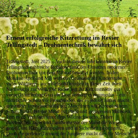
Erneut erfolgreiche Kitzrettung im Revier
Tellingstedt – Drohnentechnik bewährt sich
Tellingstedt, Juni 2025 – Auch in diesem Jahr konnten im Revier
Tellingstedt zahlreiche Rehkitze dank des Einsatzes moderner
Drohnentechnik vor dem Mähtod bewahrt werden. In den
Monaten April und Mai wird das Grünland zur Kinderstube
vieler Wildtiere – auch Rehwild bringen in dieser Zeit ihren
Nachwuchs zur Welt. Die Ricke legt ihr Kitz instinktiv gut
versteckt im hohen Gras ab. Dort verharrt es regungslos – ein
natürlicher Schutz vor Fressfeinden, der es jedoch hilflos macht
gegenüber landwirtschaftlichen Maschinen wie Kreiselmähern.
Schon früher, bei der Mahd mit Pferd und gezogenem Mähwerk,
kam es zu Verlusten unter dem Wildnachwuchs. Daher
durchsuchen Jäger und Landwirte vor der Mahd die Wiesen
gezielt, um Kitze aufzuspüren und in Sicherheit zu bringen.
Doch die perfekte Tarnung der Jungtiere macht dies für Mensch