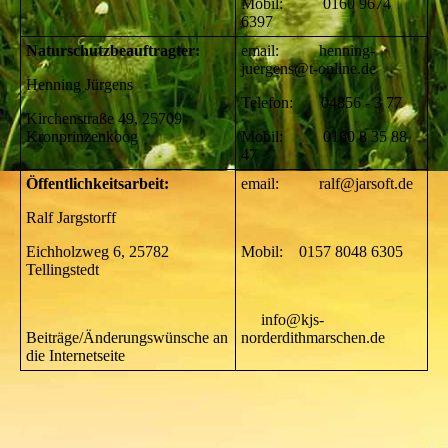
Mobil: 0160 9674
6397
Naturschutzbeauftragter:
email: henning-
juergens@t-online.de
Henning Jürgens
Telefon: 04856 - 3 77
Kirchenstraße 49, 25709
Kronprinzenkoog
Mobil: 0160 8 35 88
47
Öffentlichkeitsarbeit:
email: ralf@jarsoft.de
Ralf Jargstorff
Eichholzweg 6, 25782
Mobil: 0157 8048 6305
Tellingstedt
info@kjs-
Beiträge/Änderungswünsche an
norderdithmarschen.de
die Internetseite