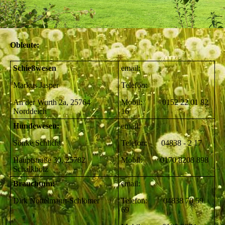
Obleute:
Schießwesen
email:
Markus Jasper
Telefon:
An der Wurth 2a, 25764
Mobil: 0152 22 01 82
Norddeich
16
Hundewesen:
email:
Sönke Schlicht
Telefon: 04838 - 2 17
Hauptstraße 30, 25782
Mobil: 0170 8208 898
Schalkholz
Brauchtum:
email:
Dirk Nottelmann-Schlömer
Telefon: 04838 70 59
69